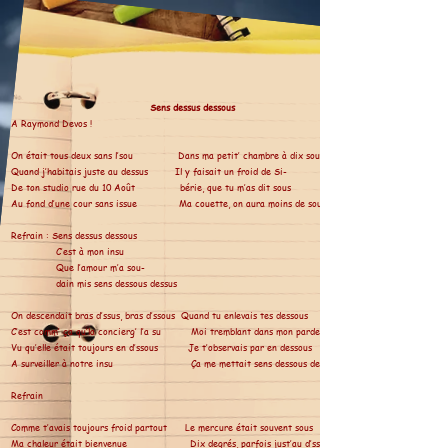
Sens dessus dessous
A Raymond Devos !
On était tous deux sans l’sou Dans ma petit’ chambre à dix sous
Quand j’habitais juste au dessus Il y faisait un froid de Si-
De ton studio rue du 10 Août bérie, que tu m’as dit sous
Au fond d’une cour sans issue Ma couette, on aura moins de soucis
R
efrain : Sens dessus dessous
C’est à mon insu
Que l’amour m’a sou-
dain mis sens dessous dessus
On descendait bras d’ssus, bras d’ssous Quand tu enlevais tes dessous
C’est comm’ ça qu’la concierg’ l’a su Moi tremblant dans mon pardessus
Vu qu’elle était toujours en d’ssous Je t’observais par en dessous
A surveiller à notre insu Ça me mettait sens dessous dessus
Refrain
Comme t’avais toujours froid partout Le mercure était souvent sous
Ma chaleur était bienvenue Dix degrés, parfois just’au d’ssus