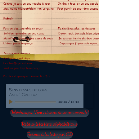
Comme je suis un peu touche à tout On était fous, et un peu saouls
Mes mains réchauffaient ton corps nu Pour partir au septième dessus
Refrain
Puis on s’est installés en sous- Tu n’enlèves plus tes dessous
Sol d’un immeuble un peu cossu Devant moi, j’en suis bien déçu
Maint’nant qu’on gagne assez de sous Je suis au trente sixième dessous
L’hiver passe inaperçu Depuis que j’ m’en suis aperçu
Sens dessus dessous
Cent pour cent déçu
Le chauffage est sou-
vent un peu trop bien conçu.
Paroles et musique : André Gruffaz
Sens dessus dessous
André Gruffaz
00:00
/
00:00
Télécharger "Sens dessus dessous-accords"
Retour à la liste alphabétique
Retour à la liste par CD