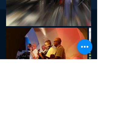
La faute à Victor-Emmanuel
André Lachenal
00:00
/
00:00
2021 Fayard-chansons