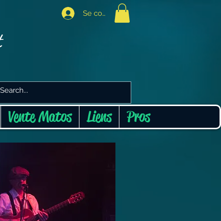
Se connecter
t
Vente Matos
Liens
Pros