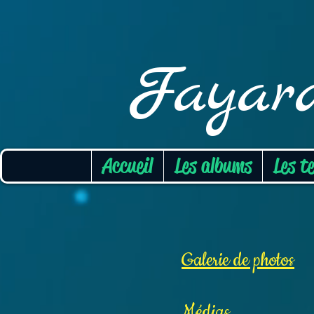
Fayar
Accueil
Les albums
Les t
Galerie de photos
Médias