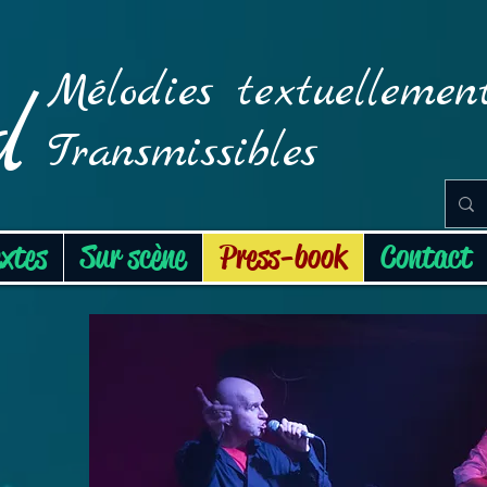
Mélodies textuellemen
d
Transmissibles
extes
Sur scène
Press-book
Contact