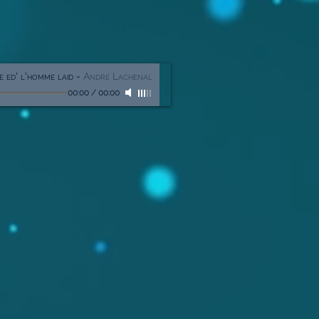
e ed' l'homme laid
-
André Lachenal
00:00
/
00:00