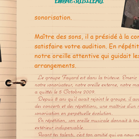
Emeric SUBILEAU
sonorisation.
Maître des sons, il a présidé à la co
satisfaire votre audition. En répétit
notre oreille attentive qui guidait le
arrangements.
Le groupe Fayard est dans la tristesse. Emeric 
notre sonorisateur, notre oreille externe, notre ma
a quittés le 5 Octobre 2009.
Depuis 8 ans qu’il avait rejoint le groupe, il ava
des concerts et des répétitions, une maîtrise d’un 
sonorisation en perpétuelle évolution.
En répétition, son oreille musicale donnait à tous
extérieur indispensable.
Avant tes talents, c’est ton amitié qui va nous 