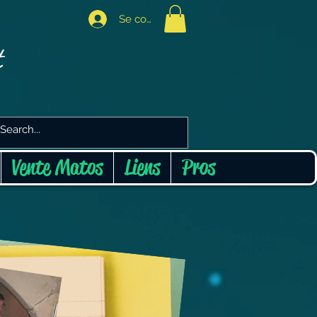
Se connecter
t
Vente Matos
Liens
Pros