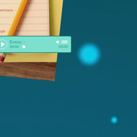
Romain
age
Emeric
-
00:00
00:00