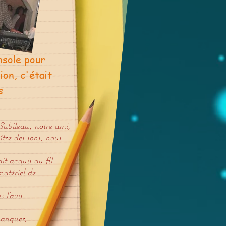
nsole pour
ion, c'était
s
Subileau, notre ami,
ître des sons, nous
it acquis au fil
matériel de
 l’avis
manquer,