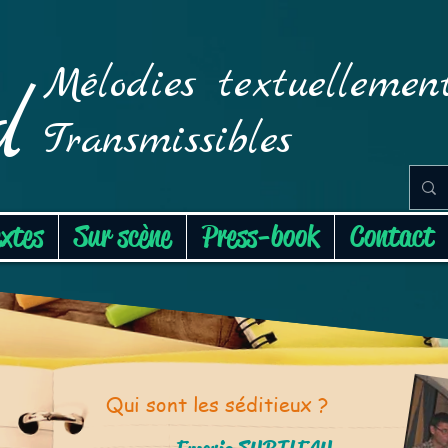
Mélodies textuellemen
d
Transmissibles
extes
Sur scène
Press-book
Contact
Qui sont les séditieux ?