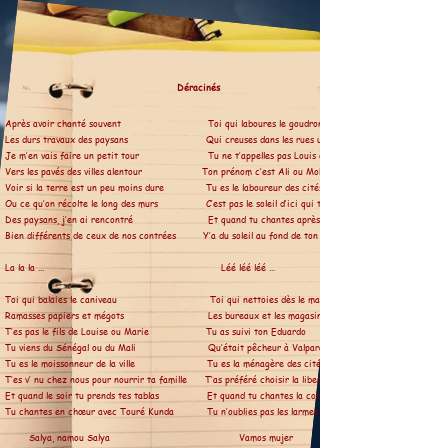
Déracinés
Après avoir chanté souvent Toi qui laboures le goudron
Les durs travaux des paysans Qui creuses dans les rues un sillon
Je m’en vais faire un petit tour Tu ne t’appelles pas Louis ou Marcel
Vers les pavés des villes alentour Ton prénom c’est Ali ou Mohamed
Voir si la terre est un peu moins dure Tu es le laboureur des cités
Ou ce qu’on récolte le long des murs C’est pas le soleil d’ici qui t’a bronzé
Des paysans, j’en ai rencontré Et quand tu chantes après ta journée
Bien différents de ceux de nos contrées Y’a du soleil au fond de ton gosier
La la la ... Léé léé léé ...
Toi qui balaies le caniveau Toi qui nettoies dès le matin
Ramasses papiers et mégots Les bureaux et les magasins
T’es pas le fils de Louise ou Marie Tu as suivi ton Eduardo
Tu viens du Sénégal ou du Mali Qu’était pêcheur à Valparaiso
Tu es le moissonneur de la ville Tu es la ménagère des cités
T’es v’ nu chez nous pour nourrir ta famille T’as préféré choisir la liberté
Et quand le soir tu prends tes tablas Et quand tu chantes la cordillère
Tu chantes en chœur avec Touré Kunda Tu n’oublies pas les larmes de tes frères
Salya, namou Salya Vamos mujer