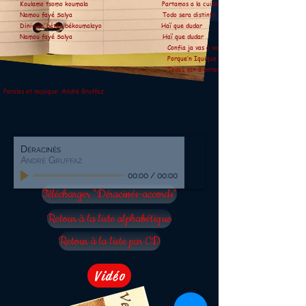
Koulamo tsomo koumala Partamos a la cuidad
Namou fayé Salya Todo sera distinto
Dinioum'bétou békoumalayo Haï que dudar
Namou fayé Salya Haï que dudar
Confia ja vas a ver
Porque‘n Iquique
Todos van a entender
Paroles et musique: André Gruffaz
Déracinés
André Gruffaz
00:00
/
00:00
Télécharger "Déracinés-accords"
Retour à la liste alphabétique
Retour à la liste par CD
Vidéo