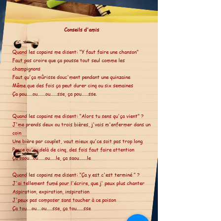
Conseils d'amis
Quand les copains me disent: "Y faut faire une chanson"
Faut pas croire que ça pousse tout seul comme les
champignons
Faut qu'ça mûrisse douc'ment pendant une quinzaine
Même que des fois ça peut durer cinq ou six semaines
Ça pou......ou........ou.......sse, ça pou.......sse.
Quand les copains me disent: "Alors tu sens qu'ça vient" ?
J'me prends deux ou trois bières, j'vais m'enfermer dans un
coin
Une bière par couplet, vaut mieux qu'ce soit pas trop long
Parce qu'au delà de cinq, des fois faut faire attention
Ça saou....ou.......ou......le, ça saou........le
Quand les copains me disent: "Ça y est c'est terminé " ?
J'ai tellement fumé pour l'écrire, que j' peux plus chanter
Aspiration, expiration, inspiration
J'peux pas composer sans toucher à ce poison
Ça tou.....ou.....ou......sse, ça tou.......sse