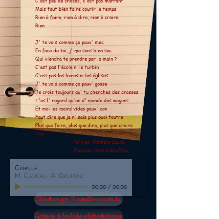
C'est peu de choses, c'est pas marrant
Mais faut bien faire courir le temps
Rien à faire, rien à dire, rien à croire
Rien
J' te vois comme ça pauv' mec
En face de toi, j' me sens bien sec
Qui viendra te prendre par la main ?
C'est pas l'école ni le turbin
C'est pas les livres ni les églises
J' te vois comme ça pauv' gosse
Je crois toujours qu' tu cherches des crosses
T'as l' regard qu'en d' mande des wagons
Et moi les mains vides pauv' con
Faut dire que je n' sais plus quoi foutre
Plus que faire, plus que dire, plus que croire
Non
Paroles: Michèle Caucal
Musique: André Gruffaz
Camille
M. Caucal- A. Gruffaz
00:00
/
00:00
Télécharger "Camille-accords"
Retour à la liste alphabétique