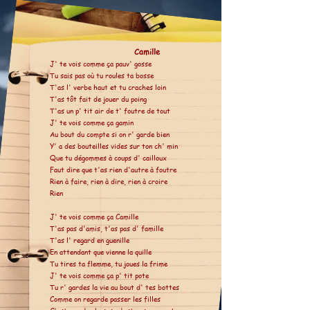
Camille
J' te vois comme ça pauv' gosse
Tu sais pas où tu roules ta bosse
T'as l' verbe haut et tu craches loin
T'as tôt fait de jouer du poing
T'as un p' tit air de t' foutre de tout
J' te vois comme ça gamin
Au bout du compte si on r' garde bien
Y' a des bouteilles vides sur ton ch' min
Que tu dégommes à coups d' cailloux
Faut dire que t'as rien d'autre à foutre
Rien à faire, rien à dire, rien à croire
Rien
J' te vois comme ça Camille
T'as pas d'amis, t'as pas d' famille
T'as l' regard en guenille
En attendant que vienne la quille
Tu tires ta flemme, tu joues la frime
J' te vois comme ça p' tit pote
Tu r' gardes la vie au bout d' tes bottes
Comme on regarde passer les filles