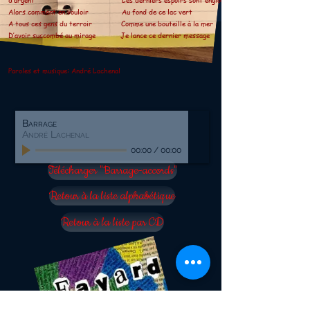
Alors comment en vouloir Au fond de ce lac vert
A tous ces gens du terroir Comme une bouteille à la mer
D’avoir succombé au mirage Je lance ce dernier message
Paroles et musique: André Lachenal
Barrage
André Lachenal
00:00
/
00:00
Télécharger "Barrage-accords"
Retour à la liste alphabétique
Retour à la liste par CD