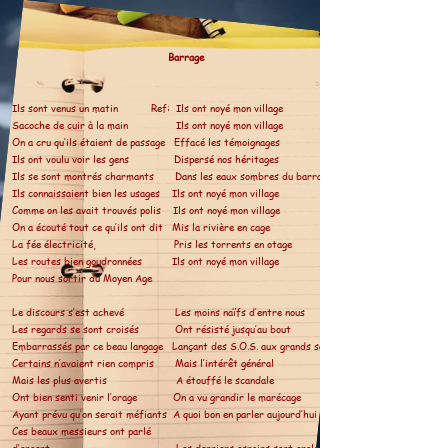
Barrage
Ils sont venus un matin Ref: Ils ont noyé mon village
Sacoche de cuir à la main Ils ont noyé mon village
On a cru qu’ils étaient de passage Effacé les témoignages
Ils ont voulu voir les gens Dispersé nos héritages
Ils se sont montrés charmants Dans les eaux sombres du barrage
Ils connaissaient bien les usages Ils ont noyé mon village
Comme on les avait trouvés polis Ils ont noyé mon village
On a écouté tout ce qu’ils ont dit Mis la rivière en cage
La fée électricité, Pris les torrents en otage
Les routes bien goudronnées Ils ont noyé mon village
Pour nous sortir du Moyen Age
Le discours s’est achevé Les moins naïfs d’entre nous
Les regards se sont croisés Ont résisté jusqu’au bout
Embarrassés par ce beau langage Lançant des S.O.S. aux grands sages
Certains n’avaient rien compris Mais l’intérêt général
Mais les plus avertis A étouffé le scandale
Ont bien senti venir l’orage On a vu grandir le marécage
Ayant prévu qu’on serait méfiants A quoi bon en parler aujourd’hui
Ces beaux messieurs ont parlé
d’argent Les derniers espoirs sont engloutis